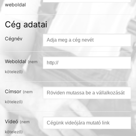
weboldal
Cég adatai
Cégnév
Weboldal
(nem
kötelező)
Címsor
(nem
kötelező)
Videó
(nem
kötelező)