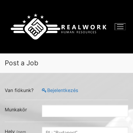
Ugrás
a
tartalomra
Post a Job
Van fiókunk?
Bejelentkezés
Munkakör
Hely
(nem