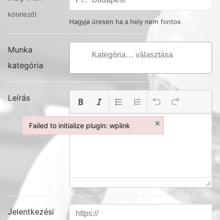
kötelező)
Hagyja üresen ha a hely nem fontos
Munka
kategória
Leírás
×
Failed to initialize plugin: wplink
Failed to initialize plugin: wplink
Jelentkezési